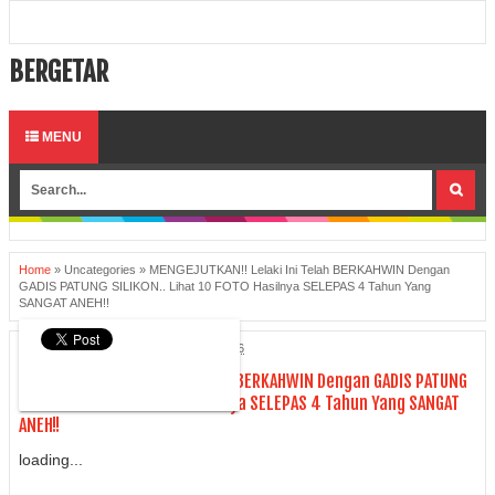
BERGETAR
MENU
Home
»
Uncategories
»
MENGEJUTKAN!! Lelaki Ini Telah BERKAHWIN Dengan
GADIS PATUNG SILIKON.. Lihat 10 FOTO Hasilnya SELEPAS 4 Tahun Yang
SANGAT ANEH!!
Unknown
Friday, 15 January 2016
MENGEJUTKAN!! Lelaki Ini Telah BERKAHWIN Dengan GADIS PATUNG
SILIKON.. Lihat 10 FOTO Hasilnya SELEPAS 4 Tahun Yang SANGAT
ANEH!!
loading...