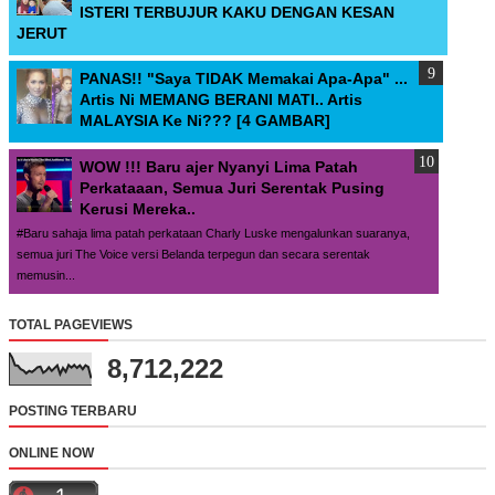
ISTERI TERBUJUR KAKU DENGAN KESAN
JERUT
PANAS!! "Saya TIDAK Memakai Apa-Apa" ...
Artis Ni MEMANG BERANI MATI.. Artis
MALAYSIA Ke Ni??? [4 GAMBAR]
WOW !!! Baru ajer Nyanyi Lima Patah
Perkataaan, Semua Juri Serentak Pusing
Kerusi Mereka..
#Baru sahaja lima patah perkataan Charly Luske mengalunkan suaranya,
semua juri The Voice versi Belanda terpegun dan secara serentak
memusin...
TOTAL PAGEVIEWS
8,712,222
POSTING TERBARU
ONLINE NOW