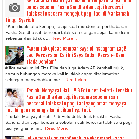
Bertabahlah Akhirnya buka mulutRuparupanya inilah
punca sebenar Fasha Sandha dan Jejai bercerai
talak satu secara mengejut pagi tadi di Mahkamah
Tinggi Syariah
#Kami tidak tahu kenapa, tetapi saat mendengar perkhabaran
Fasha Sandha sah bercerai talak satu dengan Jejai, kami diam
sebentar dan tidak d…
Read More...
"ADam Tak Upload Gambar SAya Di Instagram Lagi!
Jadi Perceraian Kali Ini Saya Sudah Pasrah~ Kami
Tiada Dendam"
#Jika sebelum ini Fiza Elite dan juga Adam AF kembali rujuk,
namun hubungan mereka kali ini tidak dapat diselamatkan
sehingga menyebabkan me…
Read More...
Terlalu Menyayat Hati...!! 6 Foto detik-detik terakhir
Fasha Sandha dan Jejai bersama sebelum sah
bercerai talak satu pagi tadi yang amat menyaya
hati hingga menangis kami dibuatnya tadi.
#Terlalu Menyayat Hati...!! 6 Foto detik-detik terakhir Fasha
Sandha dan Jejai bersama sebelum sah bercerai talak satu pagi
tadi yang amat m…
Read More...
Ini Komen Eizlan Yusof Apabila Bekas Isteri Rapat