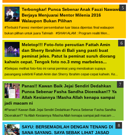
Terbongkar! Punca Sebenar Anak Fauzi Nawawi
Berjaya Menjuarai Mentor Milenia 2016
Walaupon Bukan Pilihan
#Terbukti Fareez memberi persembahan luar biasa dipentas final walaupon
bukan pilihan untuk juara Tahniah #SHAH ALAM : Program realiti Men...
Meletop!!! Foto-foto percutian Fattah Amin
dan Sherry Ibrahim di Bali yang pasti buat
peminat jeles. Patut la peminat suruh diorang
kahwin cepat. Tengok foto no.3 mmg marbeless...
#Selepas melihat foto-foto ini ramai peminat yang mendoakan supaya
pasangang selebriti Fattah Amin dan Sherry Ibrahim cepat-cepat kahwin. Ke...
Panas!! Kawan Baik Jejai Sendiri Dedahkan
Punca Sebenar Fasha Sandha Diceraikan!? Ya
Allah Kesiannya !Masha Allah kenapa sampai
jadi macam ni
#Panas!! Kawan Baik Jejai Sendiri Dedahkan Punca Sebenar Fasha Sandha
Diceraikan!? Ya Allah Kesiannya !Masha Allah kenapa sampai jadi macam ...
SAYU: BERSEMADILAH DENGAN TENANG DI
SANA SAYANG. SAYA SEBAK LIHAT JASAD