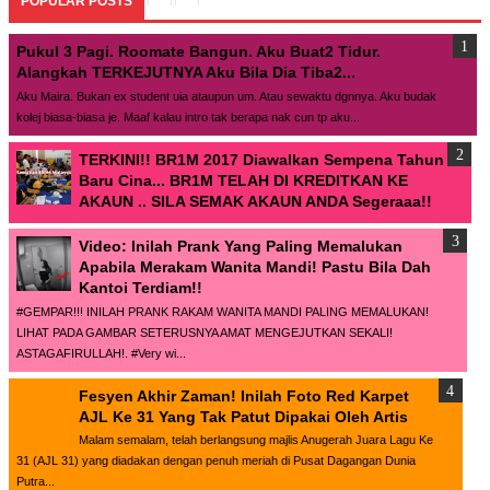
POPULAR POSTS
Pukul 3 Pagi. Roomate Bangun. Aku Buat2 Tidur.
Alangkah TERKEJUTNYA Aku Bila Dia Tiba2...
Aku Maira. Bukan ex student uia ataupun um. Atau sewaktu dgnnya. Aku budak
kolej biasa-biasa je. Maaf kalau intro tak berapa nak cun tp aku...
TERKINI!! BR1M 2017 Diawalkan Sempena Tahun
Baru Cina... BR1M TELAH DI KREDITKAN KE
AKAUN .. SILA SEMAK AKAUN ANDA Segeraaa!!
Video: Inilah Prank Yang Paling Memalukan
Apabila Merakam Wanita Mandi! Pastu Bila Dah
Kantoi Terdiam!!
#GEMPAR!!! INILAH PRANK RAKAM WANITA MANDI PALING MEMALUKAN!
LIHAT PADA GAMBAR SETERUSNYA AMAT MENGEJUTKAN SEKALI!
ASTAGAFIRULLAH!. #Very wi...
Fesyen Akhir Zaman! Inilah Foto Red Karpet
AJL Ke 31 Yang Tak Patut Dipakai Oleh Artis
Malam semalam, telah berlangsung majlis Anugerah Juara Lagu Ke
31 (AJL 31) yang diadakan dengan penuh meriah di Pusat Dagangan Dunia
Putra...