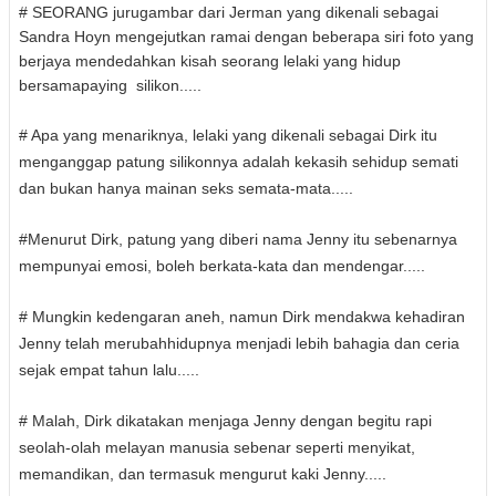
# SEORANG jurugambar dari Jerman yang dikenali sebagai
KLIK [X] 2 KALI UNTUK TUTUP
Sandra Hoyn mengejutkan ramai dengan beberapa siri foto yang
berjaya mendedahkan kisah seorang lelaki yang hidup
bersamapaying silikon.....
# Apa yang menariknya, lelaki yang dikenali sebagai Dirk itu
menganggap patung silikonnya adalah kekasih sehidup semati
dan bukan hanya mainan seks semata-mata.....
#Menurut Dirk, patung yang diberi nama Jenny itu sebenarnya
mempunyai emosi, boleh berkata-kata dan mendengar.....
# Mungkin kedengaran aneh, namun Dirk mendakwa kehadiran
Jenny telah merubahhidupnya menjadi lebih bahagia dan ceria
sejak empat tahun lalu.....
# Malah, Dirk dikatakan menjaga Jenny dengan begitu rapi
seolah-olah melayan manusia sebenar seperti menyikat,
memandikan, dan termasuk mengurut kaki Jenny.....